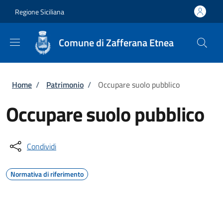
Salta al contenuto principale
Skip to footer content
Regione Siciliana
Comune di Zafferana Etnea
Briciole di pane
Home
/
Patrimonio
/
Occupare suolo pubblico
Occupare suolo pubblico
Condividi
Normativa di riferimento