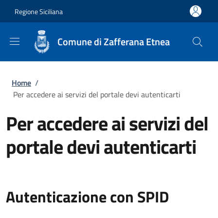
Salta al contenuto principale
Skip to footer content
Regione Siciliana
Comune di Zafferana Etnea
Briciole di pane
Home
/
Per accedere ai servizi del portale devi autenticarti
Per accedere ai servizi del
portale devi autenticarti
Autenticazione con SPID