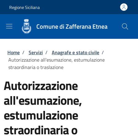
Salta al contenuto principale
Skip to footer content
Regione Siciliana
Comune di Zafferana Etnea
Briciole di pane
Home
/
Servizi
/
Anagrafe e stato civile
/
Autorizzazione all'esumazione, estumulazione
straordinaria o traslazione
Autorizzazione
all'esumazione,
estumulazione
straordinaria o