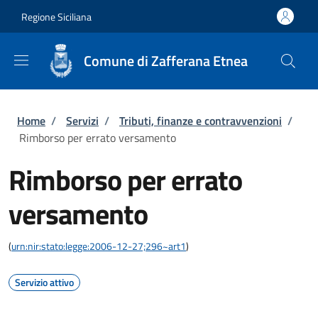
Salta al contenuto principale
Skip to footer content
Regione Siciliana
Comune di Zafferana Etnea
Briciole di pane
Home
/
Servizi
/
Tributi, finanze e contravvenzioni
/
Rimborso per errato versamento
Rimborso per errato
versamento
(
urn:nir:stato:legge:2006-12-27;296~art1
)
Servizio attivo