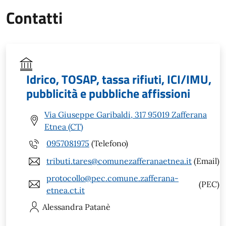
Contatti
Idrico, TOSAP, tassa rifiuti, ICI/IMU,
pubblicità e pubbliche affissioni
Via Giuseppe Garibaldi, 317 95019 Zafferana
Etnea (CT)
0957081975
(Telefono)
tributi.tares@comunezafferanaetnea.it
(Email)
protocollo@pec.comune.zafferana-
(PEC)
etnea.ct.it
Alessandra
Patanè