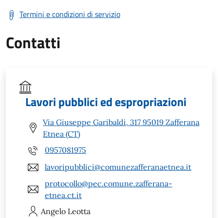
Termini e condizioni di servizio
Contatti
Lavori pubblici ed espropriazioni
Via Giuseppe Garibaldi, 317 95019 Zafferana
Etnea (CT)
0957081975
lavoripubblici@comunezafferanaetnea.it
protocollo@pec.comune.zafferana-
etnea.ct.it
Angelo
Leotta