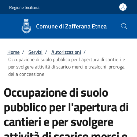
Salta al contenuto principale
Skip to footer content
Regione Siciliana
Comune di Zafferana Etnea
Briciole di pane
Home
/
Servizi
/
Autorizzazioni
/
Occupazione di suolo pubblico per l'apertura di cantieri e
per svolgere attività di scarico merci e traslochi: proroga
della concessione
Occupazione di suolo
pubblico per l'apertura di
cantieri e per svolgere
attività di scarico merci e